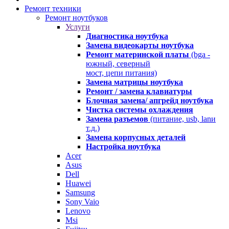
Ремонт техники
Ремонт ноутбуков
Услуги
Диагностика ноутбука
Замена видеокарты ноутбука
Ремонт материнской платы
(bga -
южный, северный
мост, цепи питания)
Замена матрицы ноутбука
Ремонт / замена клавиатуры
Блочная замена/ апгрейд ноутбука
Чистка системы охлаждения
Замена разъемов
(питание, usb, lanи
т.д.)
Замена корпусных деталей
Настройка ноутбука
Acer
Asus
Dell
Huawei
Samsung
Sony Vaio
Lenovo
Msi