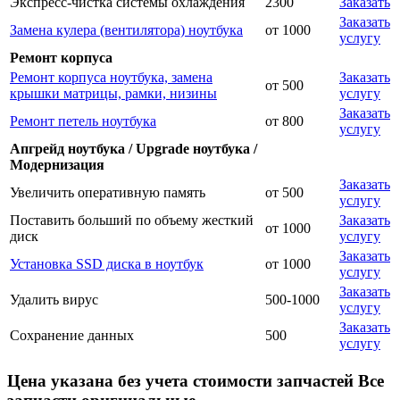
Экспресс-чистка системы охлаждения
2300
Заказать
Заказать
Замена кулера (вентилятора) ноутбука
от 1000
услугу
Ремонт корпуса
Ремонт корпуса ноутбука, замена
Заказать
от 500
крышки матрицы, рамки, низины
услугу
Заказать
Ремонт петель ноутбука
от 800
услугу
Апгрейд ноутбука / Upgrade ноутбука /
Модернизация
Заказать
Увеличить оперативную память
от 500
услугу
Поставить больший по объему жесткий
Заказать
от 1000
диск
услугу
Заказать
Установка SSD диска в ноутбук
от 1000
услугу
Заказать
Удалить вирус
500-1000
услугу
Заказать
Сохранение данных
500
услугу
Цена указана без учета стоимости запчастей Все