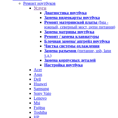
Ремонт ноутбуков
Услуги
Диагностика ноутбука
Замена видеокарты ноутбука
Ремонт материнской платы
(bga -
южный, северный мост, цепи питания)
Замена матрицы ноутбука
Ремонт / замена клавиатуры
Блочная замена/ апгрейд ноутбука
Чистка системы охлаждения
Замена разъемов
(питание, usb, lanи
т.д.)
Замена корпусных деталей
Настройка ноутбука
Acer
Asus
Dell
Huawei
Samsung
Sony Vaio
Lenovo
Msi
Fujitsu
Toshiba
HP