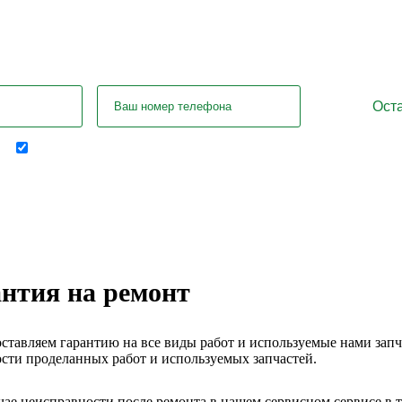
тались вопросы? Задайте их нашему сп
Отправляя форму я соглашаюсь на передачу
персональных данных
нтия на ремонт
ставляем гарантию на все виды работ и используемые нами запчас
сти проделанных работ и используемых запчастей.
чае неисправности после ремонта в нашем сервисном сервисе в 