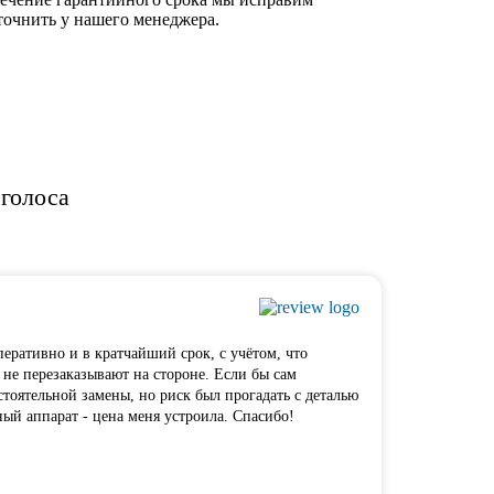
точнить у нашего менеджера.
 голоса
Павел 
перативно и в кратчайший срок, с учётом, что
Хочу выр
 не перезаказывают на стороне. Если бы сам
запчасте
тоятельной замены, но риск был прогадать с деталью
всю цепь
ый аппарат - цена меня устроила. Спасибо!
Читать