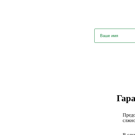
У вас ос
Гара
Предо
слжно
В слу