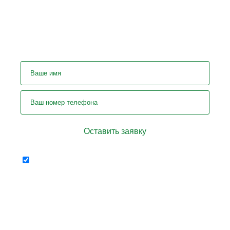
У вас остались вопросы? Задайте
их нашему специалисту!
Отправляя форму я соглашаюсь на
персональных
передачу
данных