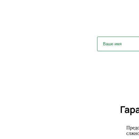
У вас ост
Гар
Предо
слжно