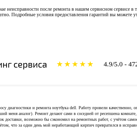
чае неисправности после ремонта в нашем сервисном сервисе в 
атно. Подробные условия предоставления гарантий вы можете у
инг сервиса
★★★★★
4.9/5.0 - 4
су диагностики и ремонта ноутбука dell. Работу провели качественно, о
ий меня аналог). Ремонт делают сами в соседней от ресепшена комнате,
к доставки, возможно бы сэкономил на ремонтных работ, с учётом самос
чётом, что за один день мой неработающий кирпич превратился в исправн