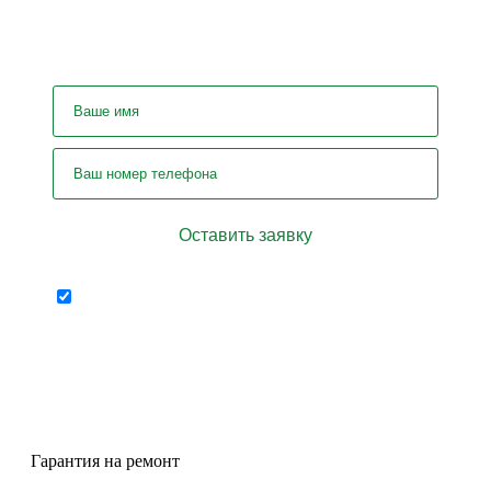
У вас остались вопросы? Задайте
их нашему специалисту!
Отправляя форму я соглашаюсь на
персональных
передачу
данных
Гарантия на ремонт