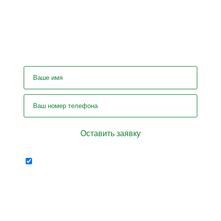
У вас остались вопросы? Задайте
их нашему специалисту!
Отправляя форму я
персональных
соглашаюсь на передачу
данных