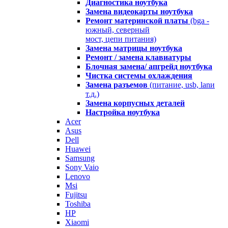
Диагностика ноутбука
Замена видеокарты ноутбука
Ремонт материнской платы
(bga -
южный, северный
мост, цепи питания)
Замена матрицы ноутбука
Ремонт / замена клавиатуры
Блочная замена/ апгрейд ноутбука
Чистка системы охлаждения
Замена разъемов
(питание, usb, lanи
т.д.)
Замена корпусных деталей
Настройка ноутбука
Acer
Asus
Dell
Huawei
Samsung
Sony Vaio
Lenovo
Msi
Fujitsu
Toshiba
HP
Xiaomi