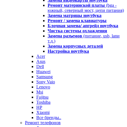
Замена видеокарты ноутбука
Ремонт материнской платы
(bga -
южный, северный мост, цепи питания)
Замена матрицы ноутбука
Ремонт / замена клавиатуры
Блочная замена/ апгрейд ноутбука
Чистка системы охлаждения
Замена разъемов
(питание, usb, lanи
т.д.)
Замена корпусных деталей
Настройка ноутбука
Acer
Asus
Dell
Huawei
Samsung
Sony Vaio
Lenovo
Msi
Fujitsu
Toshiba
HP
Xiaomi
Все бренды..
Ремонт телефонов