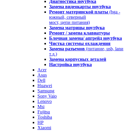
Диагностика ноутбука
Замена видеокарты ноутбука
Ремонт материнской платы
(bga -
южный, северный
мост, цепи питания)
Замена матрицы ноутбука
Ремонт / замена клавиатуры
Блочная замена/ апгрейд ноутбука
Чистка системы охлаждения
Замена разъемов
(питание, usb, lanи
т.д.)
Замена корпусных деталей
Настройка ноутбука
Acer
Asus
Dell
Huawei
Samsung
Sony Vaio
Lenovo
Msi
Fujitsu
Toshiba
HP
Xiaomi