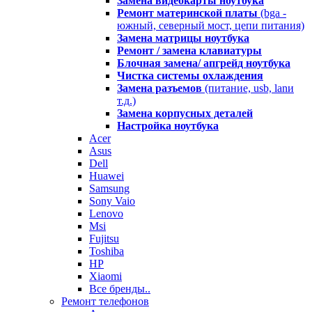
Замена видеокарты ноутбука
Ремонт материнской платы
(bga -
южный, северный мост, цепи питания)
Замена матрицы ноутбука
Ремонт / замена клавиатуры
Блочная замена/ апгрейд ноутбука
Чистка системы охлаждения
Замена разъемов
(питание, usb, lanи
т.д.)
Замена корпусных деталей
Настройка ноутбука
Acer
Asus
Dell
Huawei
Samsung
Sony Vaio
Lenovo
Msi
Fujitsu
Toshiba
HP
Xiaomi
Все бренды..
Ремонт телефонов