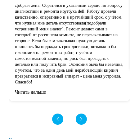
Добрый день! Обратился в указанный сервис по вопросу
Х
диагностики и ремонта ноутбука dell. Работу провели
п
качественно, оперативно и в кратчайший срок, с учётом,
С
что нужная мне деталь отсутствовала(подобрали
п
устроивший меня аналог). Ремонт делают сами в
р
соседней от ресепшена комнате, не перезаказывают на
д
стороне. Если бы сам заказывал нужную деталь
б
пришлось бы подождать срок доставки, возможно бы
п
сэкономил на ремонтных работ, с учётом
д
самостоятельной замены, но риск был прогадать с
Ч
деталью или получить брак. Экономия была бы невелика,
с учётом, что за один день мой неработающий кирпич
превратился в исправный аппарат - цена меня устроила.
Спасибо!
Читать дальше