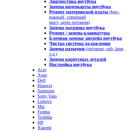
Диагностика ноутбука
Замена видеокарты ноутбука
Ремонт материнской платы
(bga -
южный, северный
мост, цепи питания)
Замена матрицы ноутбука
Ремонт / замена клавиатуры
Блочная замена/ апгрейд ноутбука
Чистка системы охлаждения
Замена разъемов
(питание, usb, lanи
т.д.)
Замена корпусных деталей
Настройка ноутбука
Acer
Asus
Dell
Huawei
Samsung
Sony Vaio
Lenovo
Msi
Fujitsu
Toshiba
HP
Xiaomi