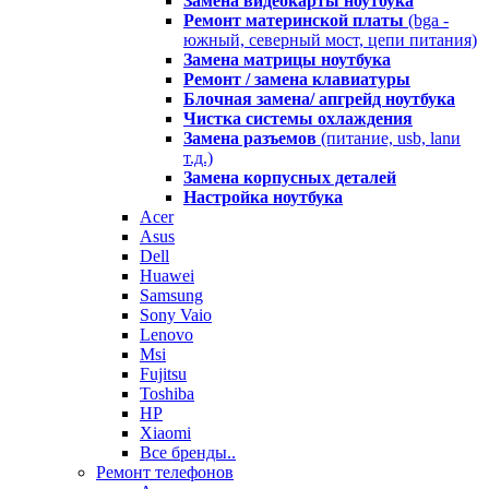
Замена видеокарты ноутбука
Ремонт материнской платы
(bga -
южный, северный мост, цепи питания)
Замена матрицы ноутбука
Ремонт / замена клавиатуры
Блочная замена/ апгрейд ноутбука
Чистка системы охлаждения
Замена разъемов
(питание, usb, lanи
т.д.)
Замена корпусных деталей
Настройка ноутбука
Acer
Asus
Dell
Huawei
Samsung
Sony Vaio
Lenovo
Msi
Fujitsu
Toshiba
HP
Xiaomi
Все бренды..
Ремонт телефонов