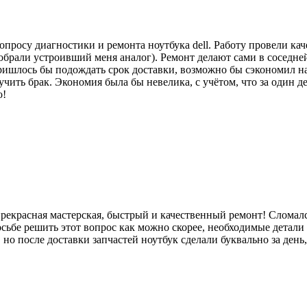
просу диагностики и ремонта ноутбука dell. Работу провели кач
обрали устроивший меня аналог). Ремонт делают сами в соседне
ришлось бы подождать срок доставки, возможно бы сэкономил на
лучить брак. Экономия была бы невелика, с учётом, что за один
о!
прекрасная мастерская, быстрый и качественный ремонт! Сломал
сьбе решить этот вопрос как можно скорее, необходимые детали 
о после доставки запчастей ноутбук сделали буквально за день,