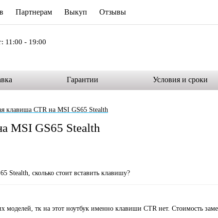
в
Партнерам
Выкуп
Отзывы
: 11:00 - 19:00
авка
Гарантии
Условия и сроки
ая клавиша CTR на MSI GS65 Stealth
а MSI GS65 Stealth
5 Stealth, сколько стоит вставить клавишу?
х моделей, тк на этот ноутбук именно клавиши CTR нет. Стоимость зам