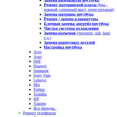
Замена видеокарты ноутбука
Ремонт материнской платы
(bga -
южный, северный мост, цепи питания)
Замена матрицы ноутбука
Ремонт / замена клавиатуры
Блочная замена/ апгрейд ноутбука
Чистка системы охлаждения
Замена разъемов
(питание, usb, lanи
т.д.)
Замена корпусных деталей
Настройка ноутбука
Acer
Asus
Dell
Huawei
Samsung
Sony Vaio
Lenovo
Msi
Fujitsu
Toshiba
HP
Xiaomi
Все бренды..
Ремонт телефонов