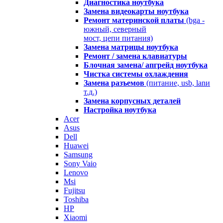
Диагностика ноутбука
Замена видеокарты ноутбука
Ремонт материнской платы
(bga -
южный, северный
мост, цепи питания)
Замена матрицы ноутбука
Ремонт / замена клавиатуры
Блочная замена/ апгрейд ноутбука
Чистка системы охлаждения
Замена разъемов
(питание, usb, lanи
т.д.)
Замена корпусных деталей
Настройка ноутбука
Acer
Asus
Dell
Huawei
Samsung
Sony Vaio
Lenovo
Msi
Fujitsu
Toshiba
HP
Xiaomi