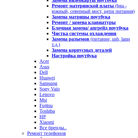
Замена видеокарты ноутбука
Ремонт материнской платы
(bga -
южный, северный мост, цепи питания)
Замена матрицы ноутбука
Ремонт / замена клавиатуры
Блочная замена/ апгрейд ноутбука
Чистка системы охлаждения
Замена разъемов
(питание, usb, lanи
т.д.)
Замена корпусных деталей
Настройка ноутбука
Acer
Asus
Dell
Huawei
Samsung
Sony Vaio
Lenovo
Msi
Fujitsu
Toshiba
HP
Xiaomi
Все бренды..
Ремонт телефонов