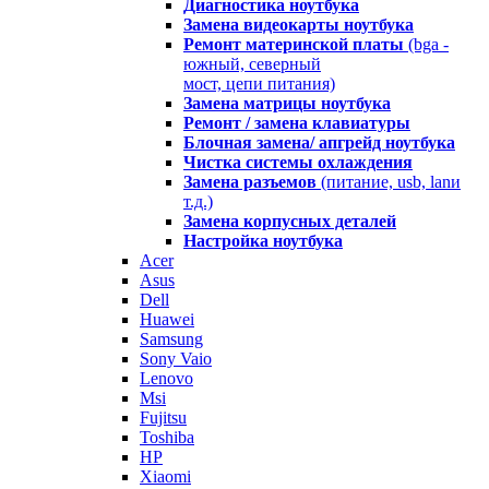
Диагностика ноутбука
Замена видеокарты ноутбука
Ремонт материнской платы
(bga -
южный, северный
мост, цепи питания)
Замена матрицы ноутбука
Ремонт / замена клавиатуры
Блочная замена/ апгрейд ноутбука
Чистка системы охлаждения
Замена разъемов
(питание, usb, lanи
т.д.)
Замена корпусных деталей
Настройка ноутбука
Acer
Asus
Dell
Huawei
Samsung
Sony Vaio
Lenovo
Msi
Fujitsu
Toshiba
HP
Xiaomi