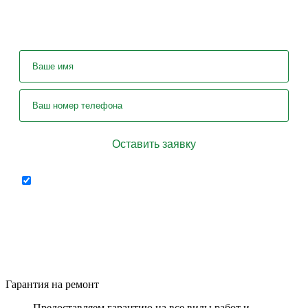
У вас остались вопросы? Задайте их
нашему специалисту!
Отправляя форму я соглашаюсь на
персональных
передачу
данных
Гарантия на ремонт
Предоставляем гарантию на все виды работ и