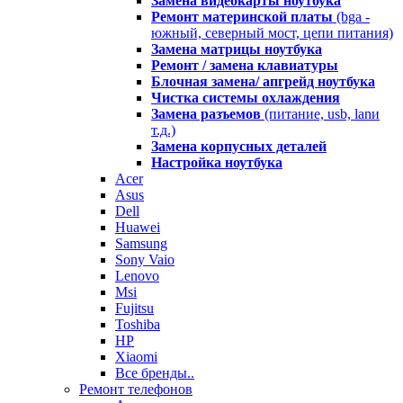
Замена видеокарты ноутбука
Ремонт материнской платы
(bga -
южный, северный мост, цепи питания)
Замена матрицы ноутбука
Ремонт / замена клавиатуры
Блочная замена/ апгрейд ноутбука
Чистка системы охлаждения
Замена разъемов
(питание, usb, lanи
т.д.)
Замена корпусных деталей
Настройка ноутбука
Acer
Asus
Dell
Huawei
Samsung
Sony Vaio
Lenovo
Msi
Fujitsu
Toshiba
HP
Xiaomi
Все бренды..
Ремонт телефонов