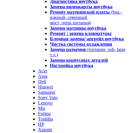
Диагностика ноутбука
Замена видеокарты ноутбука
Ремонт материнской платы
(bga -
южный, северный
мост, цепи питания)
Замена матрицы ноутбука
Ремонт / замена клавиатуры
Блочная замена/ апгрейд ноутбука
Чистка системы охлаждения
Замена разъемов
(питание, usb, lanи
т.д.)
Замена корпусных деталей
Настройка ноутбука
Acer
Asus
Dell
Huawei
Samsung
Sony Vaio
Lenovo
Msi
Fujitsu
Toshiba
HP
Xiaomi