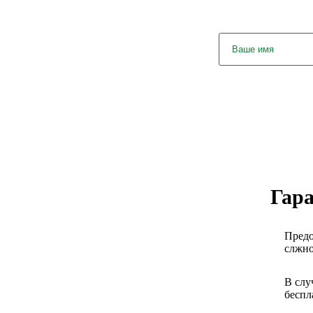
Гара
Предо
слжно
В слу
беспл