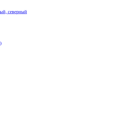
ный, северный
)