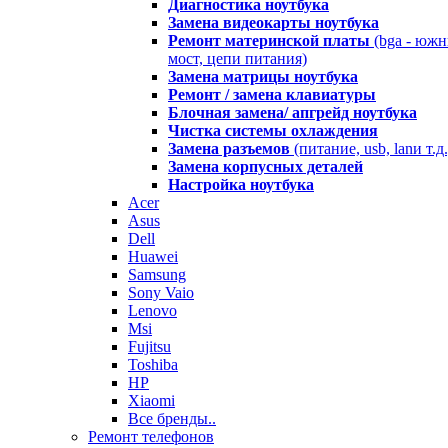
Диагностика ноутбука
Замена видеокарты ноутбука
Ремонт материнской платы
(bga - юж
мост, цепи питания)
Замена матрицы ноутбука
Ремонт / замена клавиатуры
Блочная замена/ апгрейд ноутбука
Чистка системы охлаждения
Замена разъемов
(питание, usb, lanи т.д.
Замена корпусных деталей
Настройка ноутбука
Acer
Asus
Dell
Huawei
Samsung
Sony Vaio
Lenovo
Msi
Fujitsu
Toshiba
HP
Xiaomi
Все бренды..
Ремонт телефонов