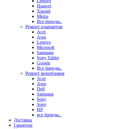
Lenovo
Huawei
Xiaomi
Meizu
Все бренды..
Ремонт планшетов
Acer
Asus
Lenovo
Microsoft
Samsung
Sony Tablet
Google
Все бренды..
Ремонт моноблоков
Acer
Asus
Dell
Samsung
Sony
Sony
HP
все бренды..
Доставка
Гарантии