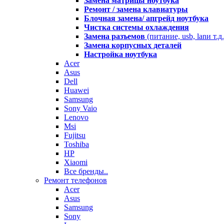
Замена матрицы ноутбука
Ремонт / замена клавиатуры
Блочная замена/ апгрейд ноутбука
Чистка системы охлаждения
Замена разъемов
(питание, usb, lanи т.д.
Замена корпусных деталей
Настройка ноутбука
Acer
Asus
Dell
Huawei
Samsung
Sony Vaio
Lenovo
Msi
Fujitsu
Toshiba
HP
Xiaomi
Все бренды..
Ремонт телефонов
Acer
Asus
Samsung
Sony