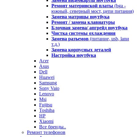
Замена видеокарты ноутбука
Ремонт материнской платы
(bga -
южный, северный мост, цепи питания)
Замена матрицы ноутбука
Ремонт / замена клавиатуры
Блочная замена/ апгрейд ноутбука
Чистка системы охлаждения
Замена разъемов
(питание, usb, lanи
т.д.)
Замена корпусных деталей
Настройка ноутбука
Acer
Asus
Dell
Huawei
Samsung
Sony Vaio
Lenovo
Msi
Fujitsu
Toshiba
HP
Xiaomi
Все бренды..
Ремонт телефонов