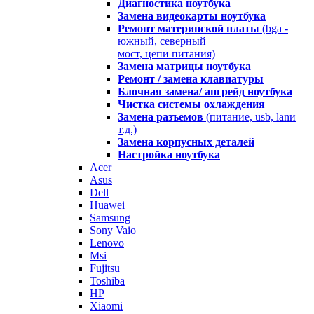
Диагностика ноутбука
Замена видеокарты ноутбука
Ремонт материнской платы
(bga -
южный, северный
мост, цепи питания)
Замена матрицы ноутбука
Ремонт / замена клавиатуры
Блочная замена/ апгрейд ноутбука
Чистка системы охлаждения
Замена разъемов
(питание, usb, lanи
т.д.)
Замена корпусных деталей
Настройка ноутбука
Acer
Asus
Dell
Huawei
Samsung
Sony Vaio
Lenovo
Msi
Fujitsu
Toshiba
HP
Xiaomi