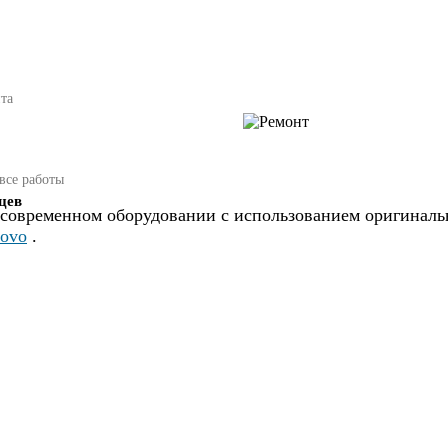
та
все работы
яцев
а современном оборудовании с использованием оригинальн
ovo
.