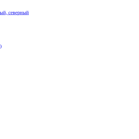
ный, северный
)