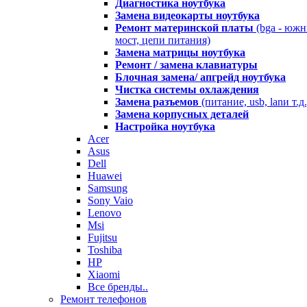
Диагностика ноутбука
Замена видеокарты ноутбука
Ремонт материнской платы
(bga - юж
мост, цепи питания)
Замена матрицы ноутбука
Ремонт / замена клавиатуры
Блочная замена/ апгрейд ноутбука
Чистка системы охлаждения
Замена разъемов
(питание, usb, lanи т.д.
Замена корпусных деталей
Настройка ноутбука
Acer
Asus
Dell
Huawei
Samsung
Sony Vaio
Lenovo
Msi
Fujitsu
Toshiba
HP
Xiaomi
Все бренды..
Ремонт телефонов