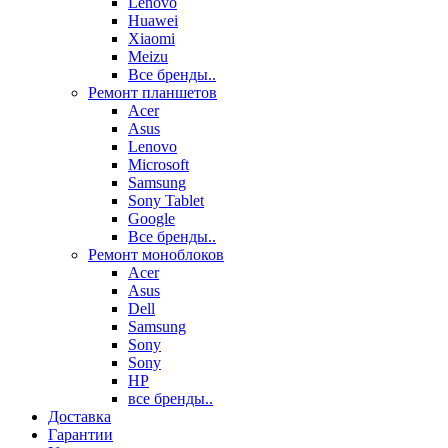
Lenovo
Huawei
Xiaomi
Meizu
Все бренды..
Ремонт планшетов
Acer
Asus
Lenovo
Microsoft
Samsung
Sony Tablet
Google
Все бренды..
Ремонт моноблоков
Acer
Asus
Dell
Samsung
Sony
Sony
HP
все бренды..
Доставка
Гарантии