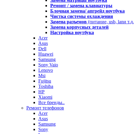
Замена матрицы ноутбука
Ремонт / замена клавиатуры
Блочная замена/ апгрейд ноутбука
Чистка системы охлаждения
Замена разъемов
(питание, usb, lanи т.д.
Замена корпусных деталей
Настройка ноутбука
Acer
Asus
Dell
Huawei
Samsung
Sony Vaio
Lenovo
Msi
Fujitsu
Toshiba
HP
Xiaomi
Все бренды..
Ремонт телефонов
Acer
Asus
Samsung
Sony