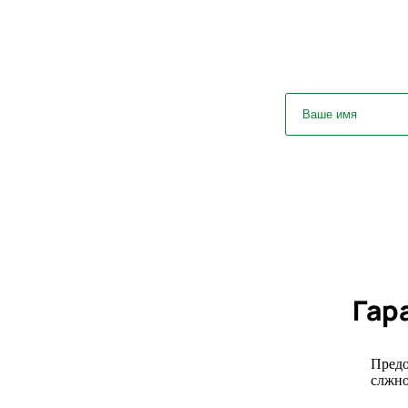
У вас оста
Гар
Предо
слжно