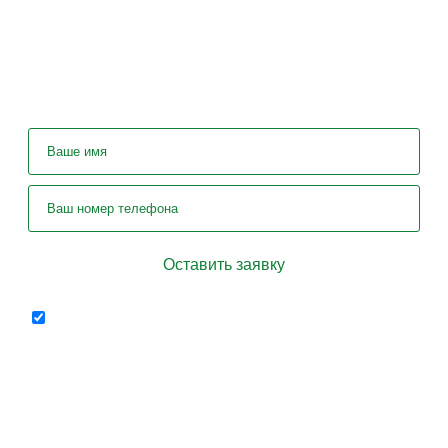
У вас остались вопросы? Задайте их
нашему специалисту!
Отправляя форму я соглашаюсь на
персональных
передачу
данных