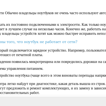
Обычно владельцы ноутбуков не очень часто используют ав
ать их постоянно подключенными к электросети. Как только ноу
тает в лучшем случае на несколько часов. Конечно же, работать н
у владельцы устройств хотят как можно быстрее исправить непо
ы того, что ноутбук не работает от сети?
торый подключается зарядное устройство. Например, пользовате
 отошел от печатной платы.
 падения появилась микротрещина или повредились дорожки на са
ема управления питанием.
тройство ноутбука (чаще всего в этом виноваты перепады напря
ра легко найдут при диагностике, какая деталь вышла из строя. 
могут предложить и ремонт комплектующих, и их замену в зависи
осстановительных работ.