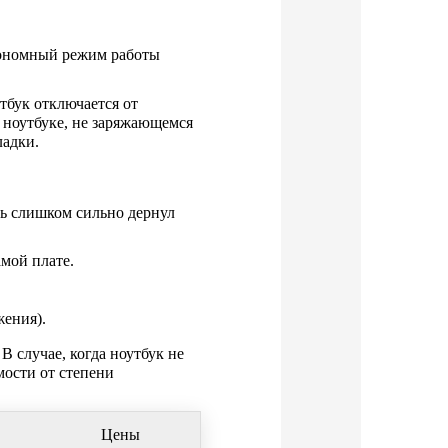
тономный режим работы
тбук отключается от
а ноутбуке, не заряжающемся
ладки.
ль слишком сильно дернул
мой плате.
жения).
В случае, когда ноутбук не
мости от степени
Цены