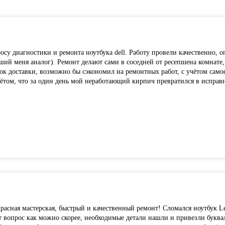
су диагностики и ремонта ноутбука dell. Работу провели качественно, о
ий меня аналог). Ремонт делают сами в соседней от ресепшена комнате,
к доставки, возможно бы сэкономил на ремонтных работ, с учётом самос
чётом, что за один день мой неработающий кирпич превратился в исправн
красная мастерская, быстрый и качественный ремонт! Сломался ноутбук L
т вопрос как можно скорее, необходимые детали нашли и привезли буква