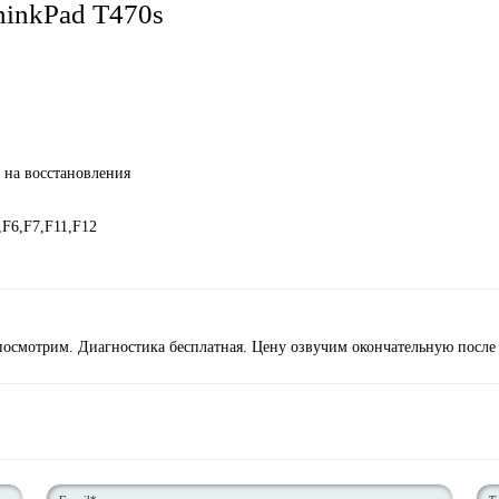
hinkPad T470s
на восстановления
,F6,F7,F11,F12
посмотрим. Диагностика бесплатная. Цену озвучим окончательную после 