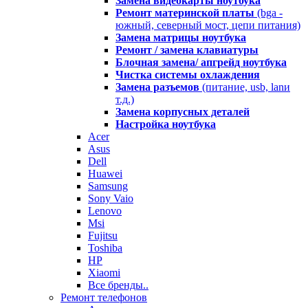
Замена видеокарты ноутбука
Ремонт материнской платы
(bga -
южный, северный мост, цепи питания)
Замена матрицы ноутбука
Ремонт / замена клавиатуры
Блочная замена/ апгрейд ноутбука
Чистка системы охлаждения
Замена разъемов
(питание, usb, lanи
т.д.)
Замена корпусных деталей
Настройка ноутбука
Acer
Asus
Dell
Huawei
Samsung
Sony Vaio
Lenovo
Msi
Fujitsu
Toshiba
HP
Xiaomi
Все бренды..
Ремонт телефонов