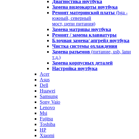
Диагностика ноутбука
Замена видеокарты ноутбука
Ремонт материнской платы
(bga -
южный, северный
мост, цепи питания)
Замена матрицы ноутбука
Ремонт / замена клавиатуры
Блочная замена/ апгрейд ноутбука
Чистка системы охлаждения
Замена разъемов
(питание, usb, lanи
т.д.)
Замена корпусных деталей
Настройка ноутбука
Acer
Asus
Dell
Huawei
Samsung
Sony Vaio
Lenovo
Msi
Fujitsu
Toshiba
HP
Xiaomi