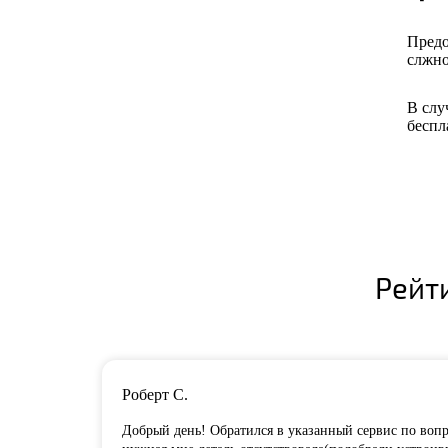
Предо
слжно
В слу
беспл
Рейт
Роберт С.
Добрый день! Обратился в указанный сервис по вопро