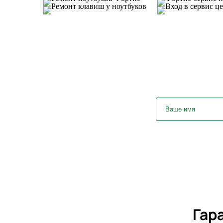
У вас ост
Гар