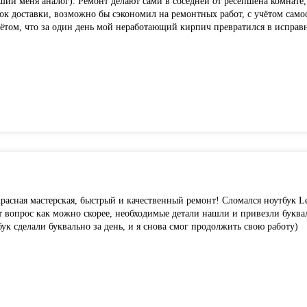
ий меня аналог). Ремонт делают сами в соседней от ресепшена комнате,
к доставки, возможно бы сэкономил на ремонтных работ, с учётом самос
чётом, что за один день мой неработающий кирпич превратился в исправн
красная мастерская, быстрый и качественный ремонт! Сломался ноутбук L
т вопрос как можно скорее, необходимые детали нашли и привезли буква
бук сделали буквально за день, и я снова смог продолжить свою работу)