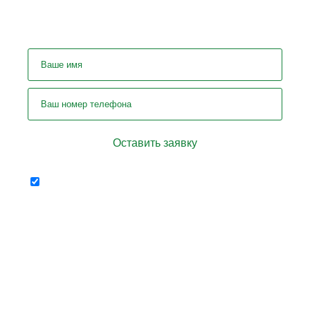
У вас остались вопросы?
Задайте их нашему специалисту!
Отправляя форму я соглашаюсь
персональных
на передачу
данных