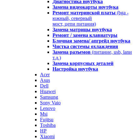
Диагностика ноутбука
Замена видеокарты ноутбука
Ремонт материнской платы
(bga -
южный, северный
мост, цепи питания)
Замена матрицы ноутбука
Ремонт / замена клавиатуры
Блочная замена/ апгрейд ноутбука
Чистка системы охлаждения
Замена разъемов
(питание, usb, lanи
т.д.)
Замена корпусных деталей
Настройка ноутбука
Acer
Asus
Dell
Huawei
Samsung
Sony Vaio
Lenovo
Msi
Fujitsu
Toshiba
HP
Xiaomi