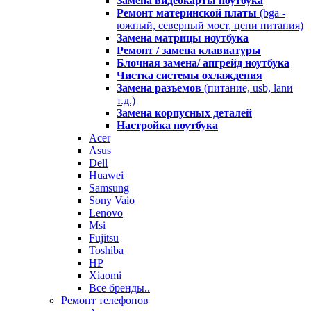
Замена видеокарты ноутбука
Ремонт материнской платы
(bga -
южный, северный мост, цепи питания)
Замена матрицы ноутбука
Ремонт / замена клавиатуры
Блочная замена/ апгрейд ноутбука
Чистка системы охлаждения
Замена разъемов
(питание, usb, lanи
т.д.)
Замена корпусных деталей
Настройка ноутбука
Acer
Asus
Dell
Huawei
Samsung
Sony Vaio
Lenovo
Msi
Fujitsu
Toshiba
HP
Xiaomi
Все бренды..
Ремонт телефонов