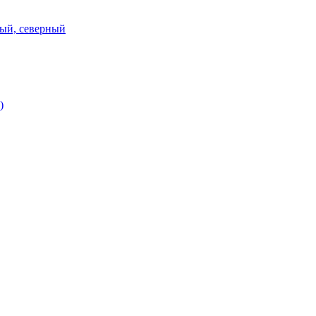
ный, северный
)