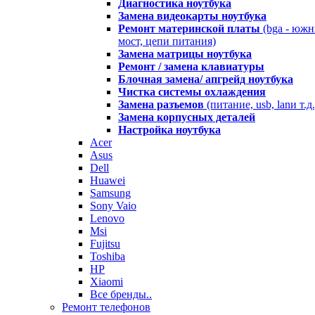
Диагностика ноутбука
Замена видеокарты ноутбука
Ремонт материнской платы
(bga - юж
мост, цепи питания)
Замена матрицы ноутбука
Ремонт / замена клавиатуры
Блочная замена/ апгрейд ноутбука
Чистка системы охлаждения
Замена разъемов
(питание, usb, lanи т.д.
Замена корпусных деталей
Настройка ноутбука
Acer
Asus
Dell
Huawei
Samsung
Sony Vaio
Lenovo
Msi
Fujitsu
Toshiba
HP
Xiaomi
Все бренды..
Ремонт телефонов