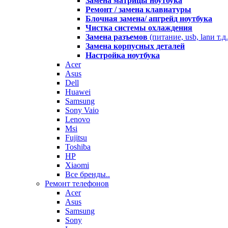
Замена матрицы ноутбука
Ремонт / замена клавиатуры
Блочная замена/ апгрейд ноутбука
Чистка системы охлаждения
Замена разъемов
(питание, usb, lanи т.д.
Замена корпусных деталей
Настройка ноутбука
Acer
Asus
Dell
Huawei
Samsung
Sony Vaio
Lenovo
Msi
Fujitsu
Toshiba
HP
Xiaomi
Все бренды..
Ремонт телефонов
Acer
Asus
Samsung
Sony