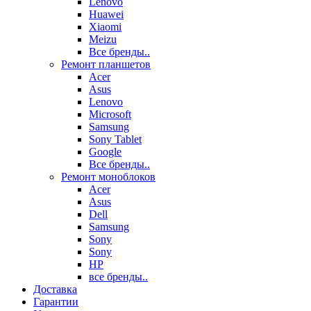
Lenovo
Huawei
Xiaomi
Meizu
Все бренды..
Ремонт планшетов
Acer
Asus
Lenovo
Microsoft
Samsung
Sony Tablet
Google
Все бренды..
Ремонт моноблоков
Acer
Asus
Dell
Samsung
Sony
Sony
HP
все бренды..
Доставка
Гарантии