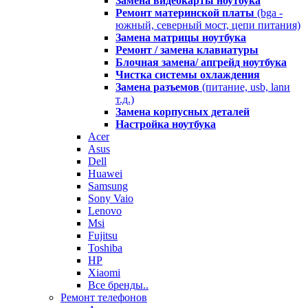
Замена видеокарты ноутбука
Ремонт материнской платы
(bga -
южный, северный мост, цепи питания)
Замена матрицы ноутбука
Ремонт / замена клавиатуры
Блочная замена/ апгрейд ноутбука
Чистка системы охлаждения
Замена разъемов
(питание, usb, lanи
т.д.)
Замена корпусных деталей
Настройка ноутбука
Acer
Asus
Dell
Huawei
Samsung
Sony Vaio
Lenovo
Msi
Fujitsu
Toshiba
HP
Xiaomi
Все бренды..
Ремонт телефонов