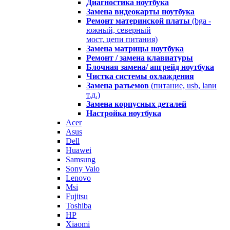
Диагностика ноутбука
Замена видеокарты ноутбука
Ремонт материнской платы
(bga -
южный, северный
мост, цепи питания)
Замена матрицы ноутбука
Ремонт / замена клавиатуры
Блочная замена/ апгрейд ноутбука
Чистка системы охлаждения
Замена разъемов
(питание, usb, lanи
т.д.)
Замена корпусных деталей
Настройка ноутбука
Acer
Asus
Dell
Huawei
Samsung
Sony Vaio
Lenovo
Msi
Fujitsu
Toshiba
HP
Xiaomi