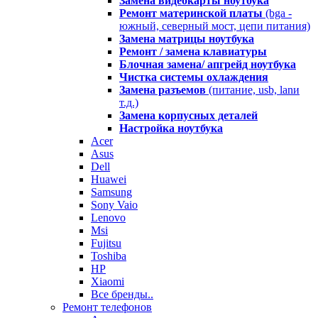
Замена видеокарты ноутбука
Ремонт материнской платы
(bga -
южный, северный мост, цепи питания)
Замена матрицы ноутбука
Ремонт / замена клавиатуры
Блочная замена/ апгрейд ноутбука
Чистка системы охлаждения
Замена разъемов
(питание, usb, lanи
т.д.)
Замена корпусных деталей
Настройка ноутбука
Acer
Asus
Dell
Huawei
Samsung
Sony Vaio
Lenovo
Msi
Fujitsu
Toshiba
HP
Xiaomi
Все бренды..
Ремонт телефонов