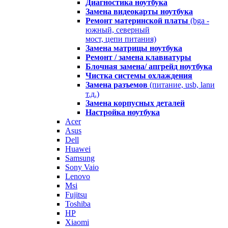
Диагностика ноутбука
Замена видеокарты ноутбука
Ремонт материнской платы
(bga -
южный, северный
мост, цепи питания)
Замена матрицы ноутбука
Ремонт / замена клавиатуры
Блочная замена/ апгрейд ноутбука
Чистка системы охлаждения
Замена разъемов
(питание, usb, lanи
т.д.)
Замена корпусных деталей
Настройка ноутбука
Acer
Asus
Dell
Huawei
Samsung
Sony Vaio
Lenovo
Msi
Fujitsu
Toshiba
HP
Xiaomi