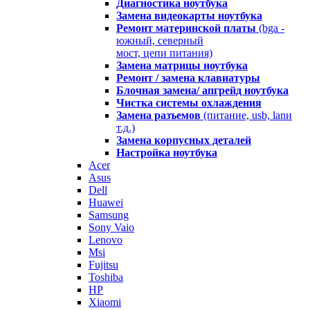
Диагностика ноутбука
Замена видеокарты ноутбука
Ремонт материнской платы
(bga -
южный, северный
мост, цепи питания)
Замена матрицы ноутбука
Ремонт / замена клавиатуры
Блочная замена/ апгрейд ноутбука
Чистка системы охлаждения
Замена разъемов
(питание, usb, lanи
т.д.)
Замена корпусных деталей
Настройка ноутбука
Acer
Asus
Dell
Huawei
Samsung
Sony Vaio
Lenovo
Msi
Fujitsu
Toshiba
HP
Xiaomi