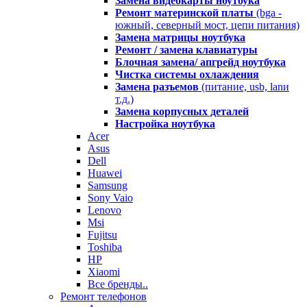
Замена видеокарты ноутбука
Ремонт материнской платы
(bga -
южный, северный мост, цепи питания)
Замена матрицы ноутбука
Ремонт / замена клавиатуры
Блочная замена/ апгрейд ноутбука
Чистка системы охлаждения
Замена разъемов
(питание, usb, lanи
т.д.)
Замена корпусных деталей
Настройка ноутбука
Acer
Asus
Dell
Huawei
Samsung
Sony Vaio
Lenovo
Msi
Fujitsu
Toshiba
HP
Xiaomi
Все бренды..
Ремонт телефонов