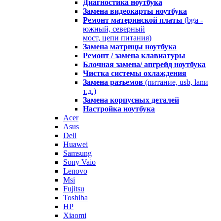
Диагностика ноутбука
Замена видеокарты ноутбука
Ремонт материнской платы
(bga -
южный, северный
мост, цепи питания)
Замена матрицы ноутбука
Ремонт / замена клавиатуры
Блочная замена/ апгрейд ноутбука
Чистка системы охлаждения
Замена разъемов
(питание, usb, lanи
т.д.)
Замена корпусных деталей
Настройка ноутбука
Acer
Asus
Dell
Huawei
Samsung
Sony Vaio
Lenovo
Msi
Fujitsu
Toshiba
HP
Xiaomi