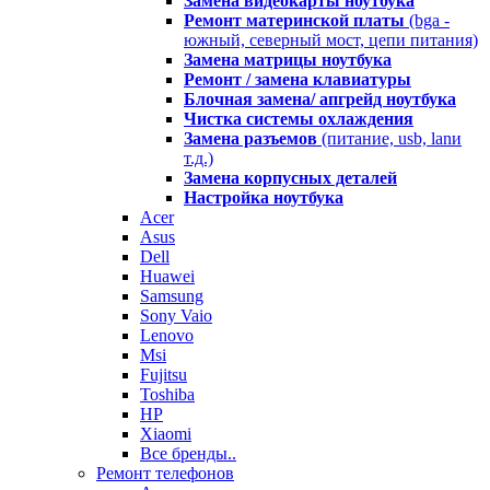
Замена видеокарты ноутбука
Ремонт материнской платы
(bga -
южный, северный мост, цепи питания)
Замена матрицы ноутбука
Ремонт / замена клавиатуры
Блочная замена/ апгрейд ноутбука
Чистка системы охлаждения
Замена разъемов
(питание, usb, lanи
т.д.)
Замена корпусных деталей
Настройка ноутбука
Acer
Asus
Dell
Huawei
Samsung
Sony Vaio
Lenovo
Msi
Fujitsu
Toshiba
HP
Xiaomi
Все бренды..
Ремонт телефонов